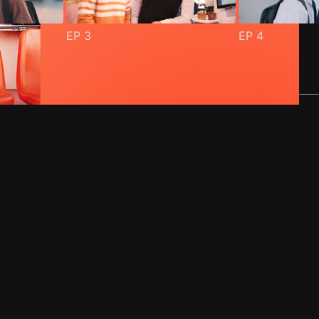
EP
3
EP
4