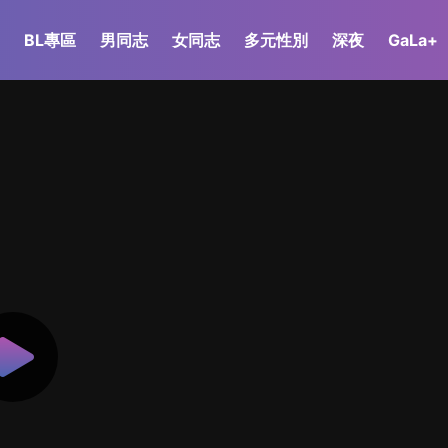
BL專區
男同志
女同志
多元性別
深夜
GaLa+