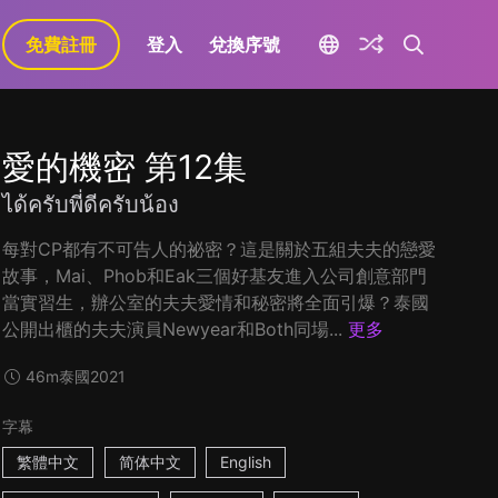
免費註冊
登入
兌換序號
愛的機密 第12集
ได้ครับพี่ดีครับน้อง
每對CP都有不可告人的祕密？這是關於五組夫夫的戀愛
故事，Mai、Phob和Eak三個好基友進入公司創意部門
當實習生，辦公室的夫夫愛情和秘密將全面引爆？泰國
公開出櫃的夫夫演員Newyear和Both同場...
更多
46m
泰國
2021
字幕
繁體中文
简体中文
English