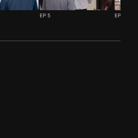
EP
5
EP
6