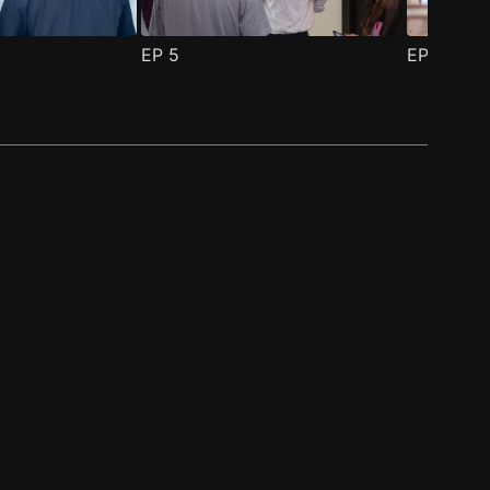
EP
5
EP
6