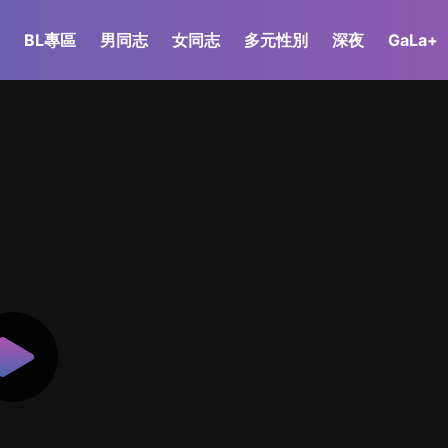
BL專區
男同志
女同志
多元性別
深夜
GaLa+