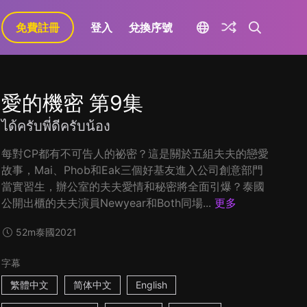
免費註冊
登入
兌換序號
愛的機密 第9集
ได้ครับพี่ดีครับน้อง
每對CP都有不可告人的祕密？這是關於五組夫夫的戀愛
故事，Mai、Phob和Eak三個好基友進入公司創意部門
當實習生，辦公室的夫夫愛情和秘密將全面引爆？泰國
公開出櫃的夫夫演員Newyear和Both同場...
更多
52m
泰國
2021
字幕
繁體中文
简体中文
English