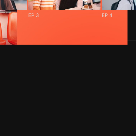
EP
3
EP
4