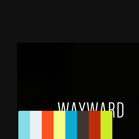
預告
劇照
推薦影片
劇情介紹