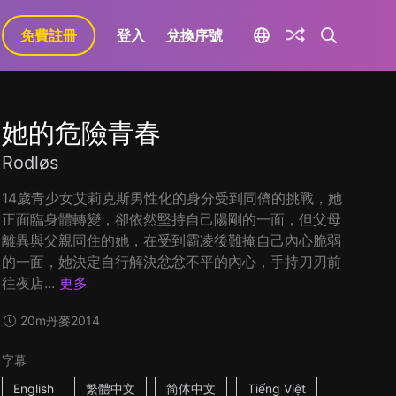
免費註冊
登入
兌換序號
她的危險青春
Rodløs
14歲青少女艾莉克斯男性化的身分受到同儕的挑戰，她
正面臨身體轉變，卻依然堅持自己陽剛的一面，但父母
離異與父親同住的她，在受到霸凌後難掩自己內心脆弱
的一面，她決定自行解決忿忿不平的內心，手持刀刃前
往夜店...
更多
20m
丹麥
2014
字幕
English
繁體中文
简体中文
Tiếng Việt