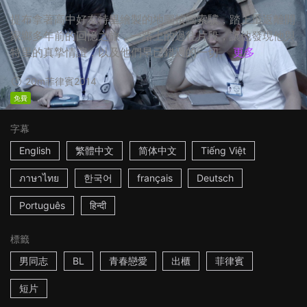
提布拿著高中好友特里繪製的地圖按圖索驥，踏上重返離開
家鄉多年前的回憶之旅，一路上的過往片段，讓他發現他與
特里的真摯情誼，以及他們早已錯過的一切。
更多
20m
菲律賓
2014
免費
字幕
English
繁體中文
简体中文
Tiếng Việt
ภาษาไทย
한국어
français
Deutsch
Português
हिन्दी
標籤
男同志
BL
青春戀愛
出櫃
菲律賓
短片