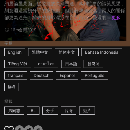
約居酒屋見面。從尷尬的久別重逢、聊到往事的談笑風聲，
刻意迴避當初分手的癥結點。但隨著啤酒變溫，兩人的關係
卻更為迷茫，離去的身影漂浮在台北街頭，愛還剩...
更多
16m
台灣
2019
字幕
English
繁體中文
简体中文
Bahasa Indonesia
Tiếng Việt
ภาษาไทย
日本語
한국어
français
Deutsch
Español
Português
हिन्दी
標籤
男同志
BL
分手
台灣
短片