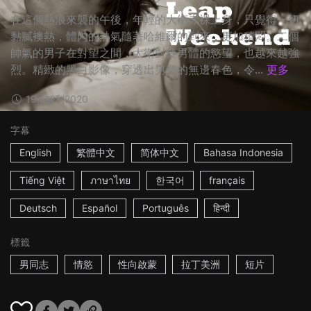
在這個熱浪來襲的午後，年輕的大衛赤裸上身，只覺得一切
黏膩襖熱，體內的熱氣隨著哈維爾的到來，更加積悶。二個
帥氣的男子在對望之間，大衛對於男體的慾望，也越來越強
烈。精緻的黑白影像，穿透出男慾的無邊春色，令...
更多
19m
智利
2020
字幕
English
繁體中文
简体中文
Bahasa Indonesia
Tiếng Việt
ภาษาไทย
한국어
français
Deutsch
Español
Português
हिन्दी
標籤
男同志
情慾
性向啟蒙
拉丁美洲
短片