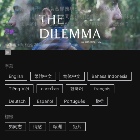
結實精瘦的男子，跟著蓄鬍熟男走進森林，在絕美的畫面
中，他們行走樹木與林道之間，指引他們前進的，是曖昧的
試探？焦躁的情緒？還是隱然賁張的慾望與肉體的想像？
更多
13m
阿根廷
2018
限
字幕
English
繁體中文
简体中文
Bahasa Indonesia
Tiếng Việt
ภาษาไทย
한국어
français
Deutsch
Español
Português
हिन्दी
標籤
男同志
情慾
歐洲
短片