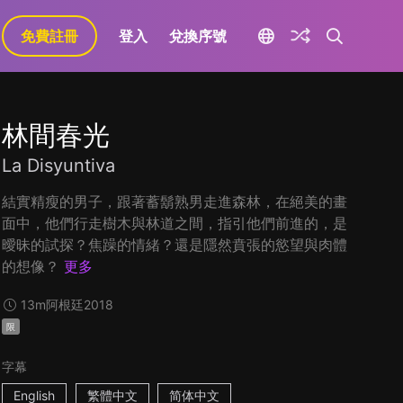
免費註冊
登入
兌換序號
林間春光
La Disyuntiva
結實精瘦的男子，跟著蓄鬍熟男走進森林，在絕美的畫
面中，他們行走樹木與林道之間，指引他們前進的，是
曖昧的試探？焦躁的情緒？還是隱然賁張的慾望與肉體
的想像？
更多
13m
阿根廷
2018
限
字幕
English
繁體中文
简体中文