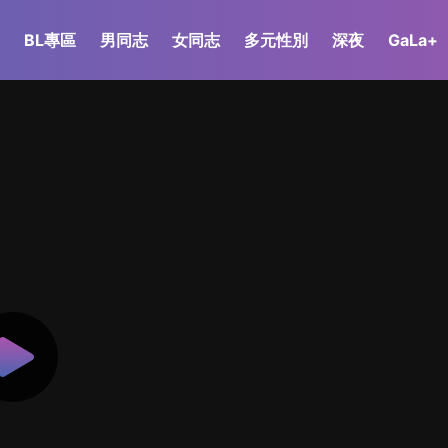
BL專區
男同志
女同志
多元性別
深夜
GaLa+