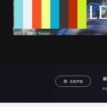
林間春光預告 Trailer
追
兌換序號
FO