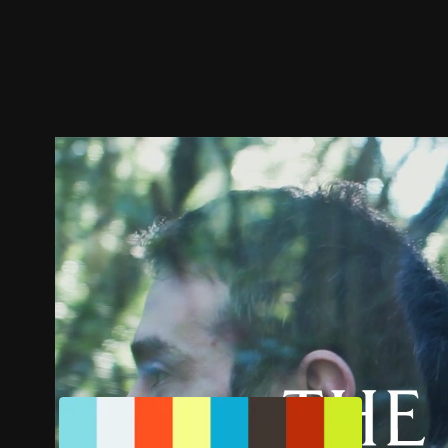
預告
劇照
推薦影片
劇情介紹