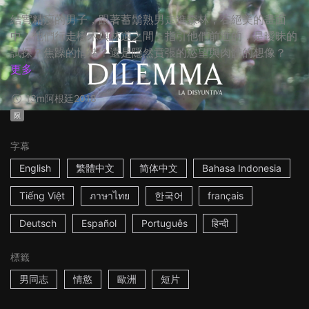
結實精瘦的男子，跟著蓄鬍熟男走進森林，在絕美的畫面
中，他們行走樹木與林道之間，指引他們前進的，是曖昧的
試探？焦躁的情緒？還是隱然賁張的慾望與肉體的想像？
更多
13m
阿根廷
2018
限
字幕
English
繁體中文
简体中文
Bahasa Indonesia
Tiếng Việt
ภาษาไทย
한국어
français
Deutsch
Español
Português
हिन्दी
標籤
男同志
情慾
歐洲
短片