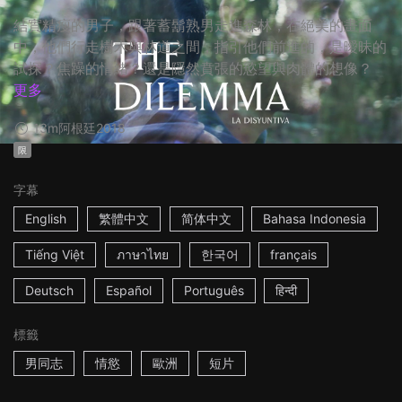
結實精瘦的男子，跟著蓄鬍熟男走進森林，在絕美的畫面
中，他們行走樹木與林道之間，指引他們前進的，是曖昧的
試探？焦躁的情緒？還是隱然賁張的慾望與肉體的想像？
更多
13m
阿根廷
2018
限
字幕
English
繁體中文
简体中文
Bahasa Indonesia
Tiếng Việt
ภาษาไทย
한국어
français
Deutsch
Español
Português
हिन्दी
標籤
男同志
情慾
歐洲
短片