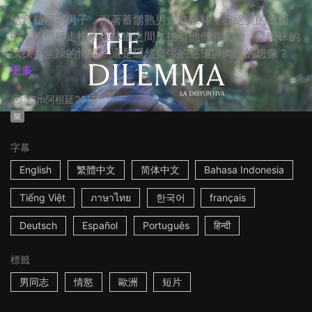
結實精瘦的男子，跟著蓄鬍熟男走進森林，在絕美的畫面
中，他們行走樹木與林道之間，指引他們前進的，是曖昧的
試探？焦躁的情緒？還是隱然賁張的慾望與肉體的想像？
更多
13m
阿根廷
2018
限
字幕
English
繁體中文
简体中文
Bahasa Indonesia
Tiếng Việt
ภาษาไทย
한국어
français
Deutsch
Español
Português
हिन्दी
標籤
男同志
情慾
歐洲
短片