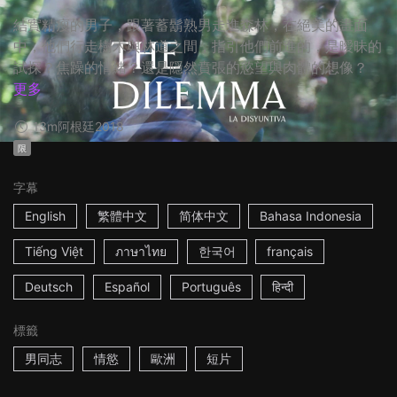
結實精瘦的男子，跟著蓄鬍熟男走進森林，在絕美的畫面
中，他們行走樹木與林道之間，指引他們前進的，是曖昧的
試探？焦躁的情緒？還是隱然賁張的慾望與肉體的想像？
更多
13m
阿根廷
2018
限
字幕
English
繁體中文
简体中文
Bahasa Indonesia
Tiếng Việt
ภาษาไทย
한국어
français
Deutsch
Español
Português
हिन्दी
標籤
男同志
情慾
歐洲
短片