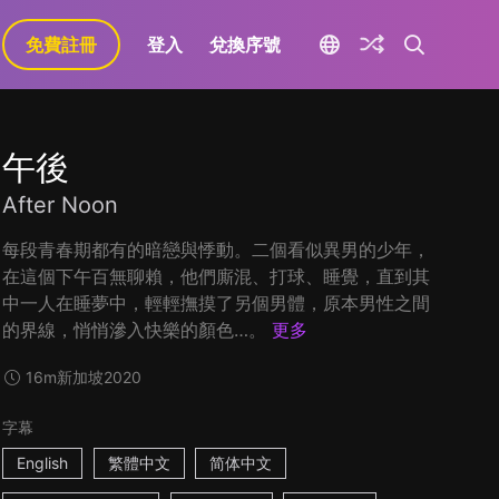
免費註冊
登入
兌換序號
午後
After Noon
每段青春期都有的暗戀與悸動。二個看似異男的少年，
在這個下午百無聊賴，他們廝混、打球、睡覺，直到其
中一人在睡夢中，輕輕撫摸了另個男體，原本男性之間
的界線，悄悄滲入快樂的顏色…。
更多
16m
新加坡
2020
字幕
English
繁體中文
简体中文