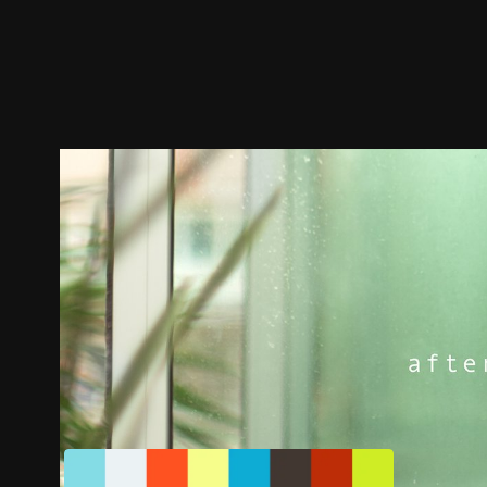
預告
劇照
推薦影片
劇情介紹