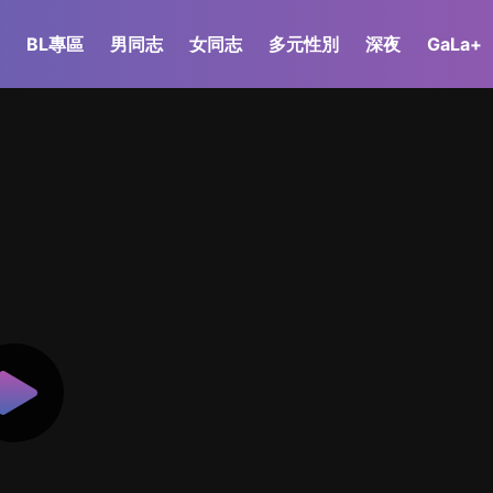
BL專區
男同志
女同志
多元性別
深夜
GaLa+