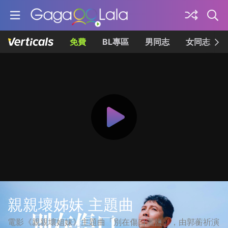
免費
BL專區
男同志
女同志
親親壞姊妹 主題曲
電影《親親壞姐妹》主題曲「別在傷口灑鹽」，由郭蘅祈演