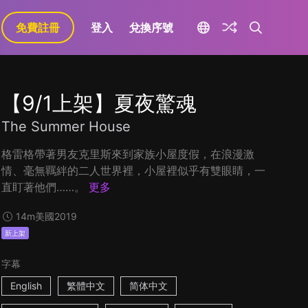
免費註冊
登入
兌換序號
【9/1上架】夏夜驚魂
The Summer House
格雷格帶著男友克里斯來到家族小屋度假，在浪漫激
情、毫無羈絆的二人世界裡，小屋裡似乎有雙眼睛，一
直盯著他們……。
更多
14m
美國
2019
新上架
字幕
English
繁體中文
简体中文