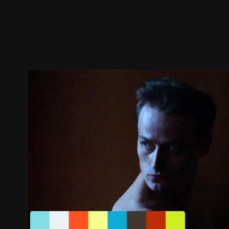
預告
劇照
推薦影片
劇情介紹