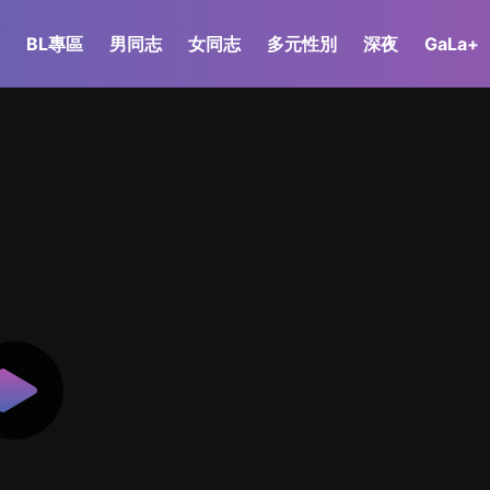
BL專區
男同志
女同志
多元性別
深夜
GaLa+