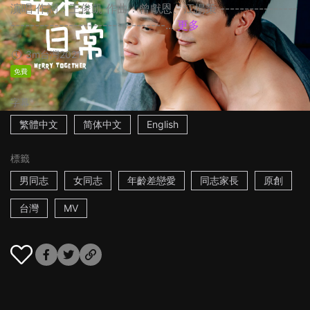
演唱 作詞：王俊凱 作曲：曾獻恩、江揚策 ----------------
--------------------------------...
更多
3m
台灣
2021
免費
字幕
繁體中文
简体中文
English
標籤
男同志
女同志
年齡差戀愛
同志家長
原創
台灣
MV