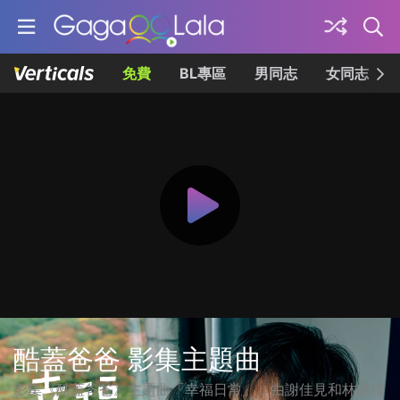
免費
BL專區
男同志
女同志
酷蓋爸爸 影集主題曲
影集《酷蓋爸爸》主題曲「幸福日常」，由謝佳見和林輝煌