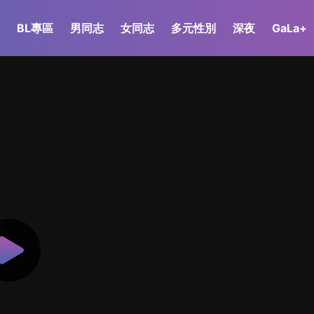
BL專區
男同志
女同志
多元性別
深夜
GaLa+