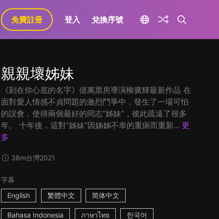
免費註冊
登入
兌換序號
親親壞姊妹
《刻在你心底的名字》億萬票房導演柳廣輝最新作品 在
面對愛人情感不貞問題的激烈鬥爭中，發生了一場可怕
的誤會，使得兩個最好的同志“姊妹”，彼此疏遠了很多
年。 十年後，這對“姊妹”因姊姊不幸的重病而重新...
更
多
38m
台灣
2021
字幕
English
繁體中文
简体中文
Bahasa Indonesia
ภาษาไทย
한국어