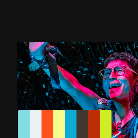
預告
劇照
推薦影片
劇情介紹