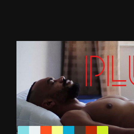
預告
劇照
推薦影片
劇情介紹