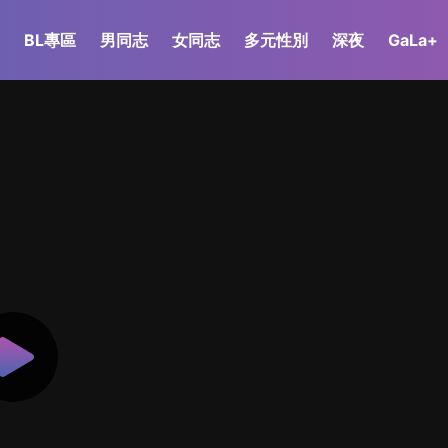
BL專區
男同志
女同志
多元性別
深夜
GaLa+