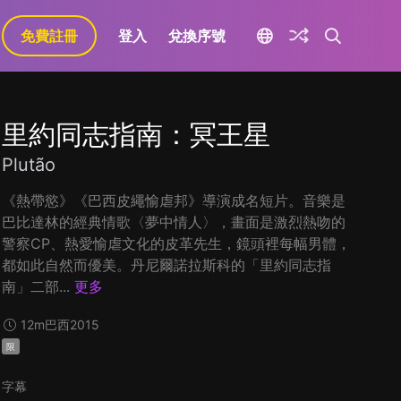
免費註冊
登入
兌換序號
里約同志指南：冥王星
Plutão
《熱帶慾》《巴西皮繩愉虐邦》導演成名短片。音樂是
巴比達林的經典情歌〈夢中情人〉，畫面是激烈熱吻的
警察CP、熱愛愉虐文化的皮革先生，鏡頭裡每幅男體，
都如此自然而優美。丹尼爾諾拉斯科的「里約同志指
南」二部...
更多
12m
巴西
2015
限
字幕