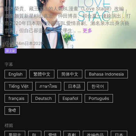
影木榮貴、藏王大志的人氣BL漫畫《Love Stage》改編，
邀集顏質新星杉山真宏、仲田博喜、和合真一連袂演出，打
造2020年日本期待度最高BL愛情喜劇。瀨名泉水出身演藝
世家，但自己卻是御宅族大學生，...
更多
1h24m
日本
2020
新上架
字幕
English
繁體中文
简体中文
Bahasa Indonesia
Tiếng Việt
ภาษาไทย
日本語
한국어
français
Deutsch
Español
Português
हिन्दी
標籤
男同志
BL
愛情
喜劇
改編作品
日本