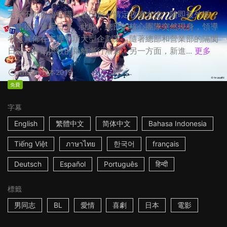
天空不動產魯蛇職員春田創一情定牧凌太後，隨即被外派，
一年後才重回日本。此時，總部的核心團隊突然現身，領導
者更宣佈在主導一項大型企劃案，隨著總部和營業部的隔閡
日深，春田與牧的距離漸行漸遠。另一方面，新進...
更多
1h53m
日本
2019
免費
字幕
English
繁體中文
简体中文
Bahasa Indonesia
Tiếng Việt
ภาษาไทย
한국어
français
Deutsch
Español
Português
हिन्दी
標籤
男同志
BL
愛情
喜劇
日本
電影