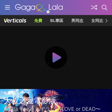
免費
BL專區
男同志
女同志
大叔之愛電影版
劇場版 おっさんずラブ 〜LOVE or DEAD〜