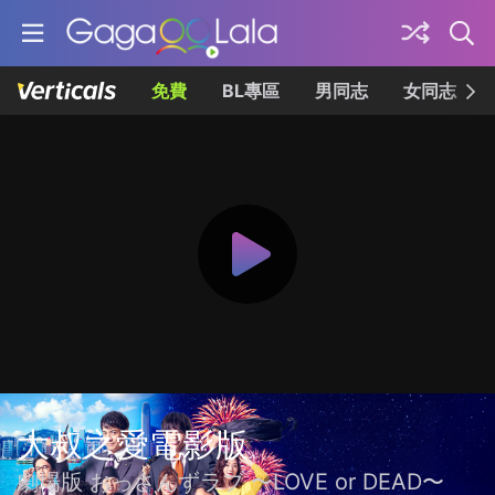
免費
BL專區
男同志
女同志
大叔之愛電影版
劇場版 おっさんずラブ 〜LOVE or DEAD〜