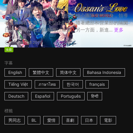
天空不動產魯蛇職員春田創一情定牧凌太後，隨即被外派，
一年後才重回日本。此時，總部的核心團隊突然現身，領導
者更宣佈在主導一項大型企劃案，隨著總部和營業部的隔閡
日深，春田與牧的距離漸行漸遠。另一方面，新進...
更多
1h53m
日本
2019
免費
字幕
English
繁體中文
简体中文
Bahasa Indonesia
Tiếng Việt
ภาษาไทย
한국어
français
Deutsch
Español
Português
हिन्दी
標籤
男同志
BL
愛情
喜劇
日本
電影