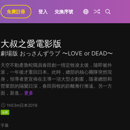
免費註冊
登入
兌換序號
大叔之愛電影版
劇場版 おっさんずラブ 〜LOVE or DEAD〜
天空不動產魯蛇職員春田創一情定牧凌太後，隨即被外
派，一年後才重回日本。此時，總部的核心團隊突然現
身，領導者更宣佈在主導一項大型企劃案，隨著總部和
營業部的隔閡日深，春田與牧的距離漸行漸遠。另一方
面，新進...
更多
1h53m
日本
2019
免費
字幕