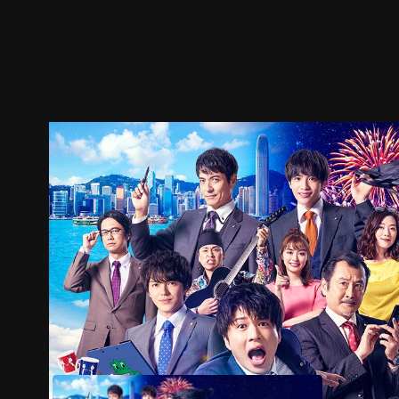
預告
劇照
推薦影片
劇情介紹