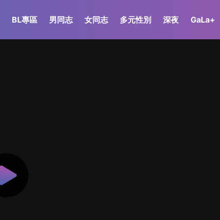
BL專區
男同志
女同志
多元性別
深夜
GaLa+