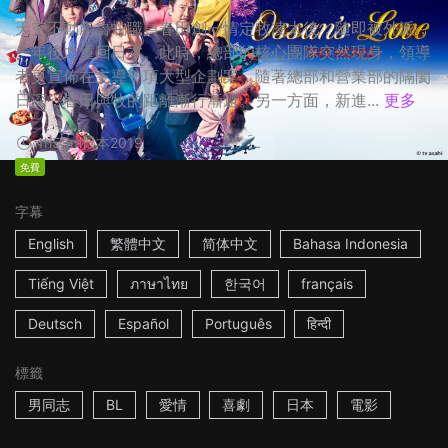
天空不動產魯蛇職員春田創一情定牧凌太後，隨即被外派，
一年後才重回日本。此時，總部的核心團隊突然現身，領導
者更宣佈在主導一項大型企劃案，隨著總部和營業部的隔閡
日深，春田與牧的距離漸行漸遠。另一方面，新進...
更多
1h53m
日本
2019
免費
字幕
English
繁體中文
简体中文
Bahasa Indonesia
Tiếng Việt
ภาษาไทย
한국어
français
Deutsch
Español
Português
हिन्दी
標籤
男同志
BL
愛情
喜劇
日本
電影