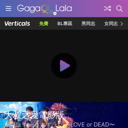
免費
BL專區
男同志
女同志
大叔之愛電影版
劇場版 おっさんずラブ 〜LOVE or DEAD〜