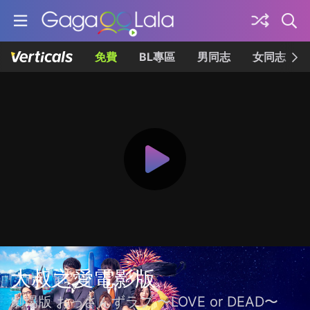
免費
BL專區
男同志
女同志
大叔之愛電影版
劇場版 おっさんずラブ 〜LOVE or DEAD〜