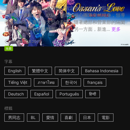
天空不動產魯蛇職員春田創一情定牧凌太後，隨即被外派，
一年後才重回日本。此時，總部的核心團隊突然現身，領導
者更宣佈在主導一項大型企劃案，隨著總部和營業部的隔閡
日深，春田與牧的距離漸行漸遠。另一方面，新進...
更多
1h53m
日本
2019
免費
字幕
English
繁體中文
简体中文
Bahasa Indonesia
Tiếng Việt
ภาษาไทย
한국어
français
Deutsch
Español
Português
हिन्दी
標籤
男同志
BL
愛情
喜劇
日本
電影