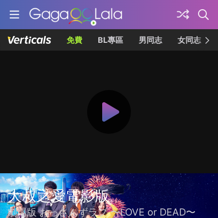
免費
BL專區
男同志
女同志
大叔之愛電影版
劇場版 おっさんずラブ 〜LOVE or DEAD〜