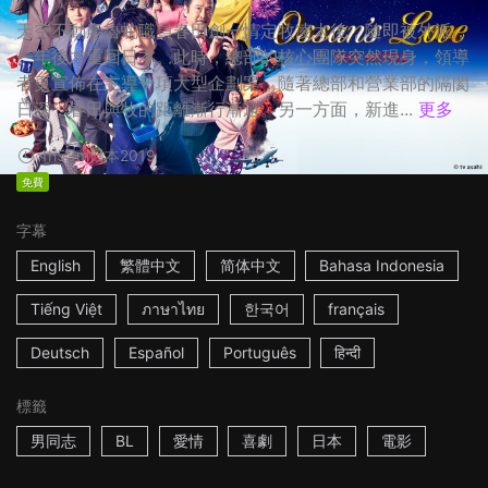
天空不動產魯蛇職員春田創一情定牧凌太後，隨即被外派，
一年後才重回日本。此時，總部的核心團隊突然現身，領導
者更宣佈在主導一項大型企劃案，隨著總部和營業部的隔閡
日深，春田與牧的距離漸行漸遠。另一方面，新進...
更多
1h53m
日本
2019
免費
字幕
English
繁體中文
简体中文
Bahasa Indonesia
Tiếng Việt
ภาษาไทย
한국어
français
Deutsch
Español
Português
हिन्दी
標籤
男同志
BL
愛情
喜劇
日本
電影