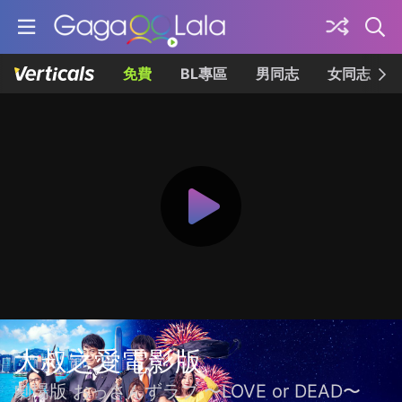
免費
BL專區
男同志
女同志
大叔之愛電影版
劇場版 おっさんずラブ 〜LOVE or DEAD〜