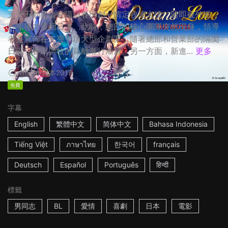
天空不動產魯蛇職員春田創一情定牧凌太後，隨即被外派，
一年後才重回日本。此時，總部的核心團隊突然現身，領導
者更宣佈在主導一項大型企劃案，隨著總部和營業部的隔閡
日深，春田與牧的距離漸行漸遠。另一方面，新進...
更多
1h53m
日本
2019
免費
字幕
English
繁體中文
简体中文
Bahasa Indonesia
Tiếng Việt
ภาษาไทย
한국어
français
Deutsch
Español
Português
हिन्दी
標籤
男同志
BL
愛情
喜劇
日本
電影