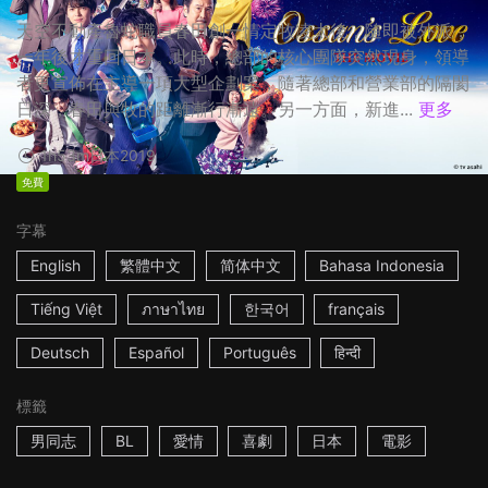
天空不動產魯蛇職員春田創一情定牧凌太後，隨即被外派，
一年後才重回日本。此時，總部的核心團隊突然現身，領導
者更宣佈在主導一項大型企劃案，隨著總部和營業部的隔閡
日深，春田與牧的距離漸行漸遠。另一方面，新進...
更多
1h53m
日本
2019
免費
字幕
English
繁體中文
简体中文
Bahasa Indonesia
Tiếng Việt
ภาษาไทย
한국어
français
Deutsch
Español
Português
हिन्दी
標籤
男同志
BL
愛情
喜劇
日本
電影