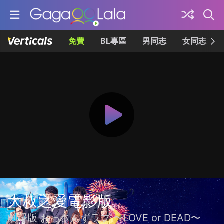
免費
BL專區
男同志
女同志
大叔之愛電影版
劇場版 おっさんずラブ 〜LOVE or DEAD〜