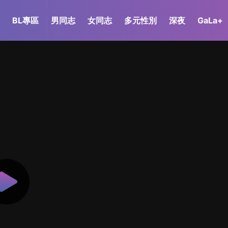
BL專區
男同志
女同志
多元性別
深夜
GaLa+