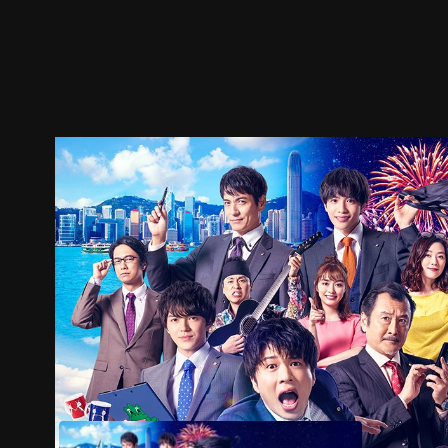
預告
劇照
推薦影片
劇情介紹