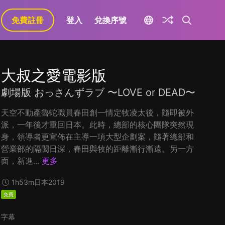
免費註冊
登入
兌換序號
大叔之愛電影版
劇場版 おっさんずラブ 〜LOVE or DEAD〜
天空不動產魯蛇職員春田創一情定牧凌太後，隨即被外
派，一年後才重回日本。此時，總部的核心團隊突然現
身，領導者更宣佈在主導一項大型企劃案，隨著總部和
營業部的隔閡日深，春田與牧的距離漸行漸遠。另一方
面，新進...
更多
1h53m
日本
2019
免費
字幕