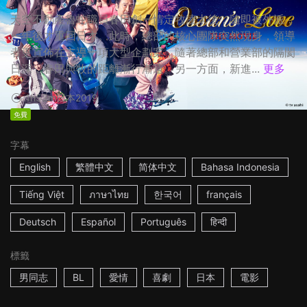
天空不動產魯蛇職員春田創一情定牧凌太後，隨即被外派，
一年後才重回日本。此時，總部的核心團隊突然現身，領導
者更宣佈在主導一項大型企劃案，隨著總部和營業部的隔閡
日深，春田與牧的距離漸行漸遠。另一方面，新進...
更多
1h53m
日本
2019
免費
字幕
English
繁體中文
简体中文
Bahasa Indonesia
Tiếng Việt
ภาษาไทย
한국어
français
Deutsch
Español
Português
हिन्दी
標籤
男同志
BL
愛情
喜劇
日本
電影