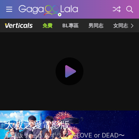
免費
BL專區
男同志
女同志
大叔之愛電影版
劇場版 おっさんずラブ 〜LOVE or DEAD〜