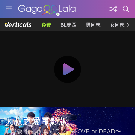
免費
BL專區
男同志
女同志
大叔之愛電影版
劇場版 おっさんずラブ 〜LOVE or DEAD〜