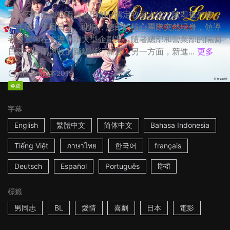
天空不動產魯蛇職員春田創一情定牧凌太後，隨即被外派，
一年後才重回日本。此時，總部的核心團隊突然現身，領導
者更宣佈在主導一項大型企劃案，隨著總部和營業部的隔閡
日深，春田與牧的距離漸行漸遠。另一方面，新進...
更多
1h53m
日本
2019
免費
字幕
English
繁體中文
简体中文
Bahasa Indonesia
Tiếng Việt
ภาษาไทย
한국어
français
Deutsch
Español
Português
हिन्दी
標籤
男同志
BL
愛情
喜劇
日本
電影