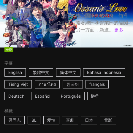
天空不動產魯蛇職員春田創一情定牧凌太後，隨即被外派，
一年後才重回日本。此時，總部的核心團隊突然現身，領導
者更宣佈在主導一項大型企劃案，隨著總部和營業部的隔閡
日深，春田與牧的距離漸行漸遠。另一方面，新進...
更多
1h53m
日本
2019
免費
字幕
English
繁體中文
简体中文
Bahasa Indonesia
Tiếng Việt
ภาษาไทย
한국어
français
Deutsch
Español
Português
हिन्दी
標籤
男同志
BL
愛情
喜劇
日本
電影