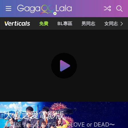
免費
BL專區
男同志
女同志
大叔之愛電影版
劇場版 おっさんずラブ 〜LOVE or DEAD〜