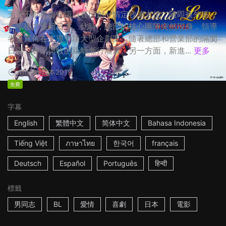
天空不動產魯蛇職員春田創一情定牧凌太後，隨即被外派，
一年後才重回日本。此時，總部的核心團隊突然現身，領導
者更宣佈在主導一項大型企劃案，隨著總部和營業部的隔閡
日深，春田與牧的距離漸行漸遠。另一方面，新進...
更多
1h53m
日本
2019
免費
字幕
English
繁體中文
简体中文
Bahasa Indonesia
Tiếng Việt
ภาษาไทย
한국어
français
Deutsch
Español
Português
हिन्दी
標籤
男同志
BL
愛情
喜劇
日本
電影