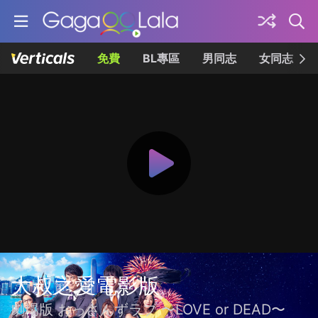
免費
BL專區
男同志
女同志
大叔之愛電影版
劇場版 おっさんずラブ 〜LOVE or DEAD〜