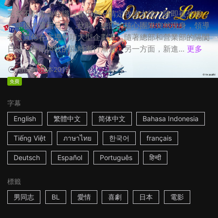
天空不動產魯蛇職員春田創一情定牧凌太後，隨即被外派，
一年後才重回日本。此時，總部的核心團隊突然現身，領導
者更宣佈在主導一項大型企劃案，隨著總部和營業部的隔閡
日深，春田與牧的距離漸行漸遠。另一方面，新進...
更多
1h53m
日本
2019
免費
字幕
English
繁體中文
简体中文
Bahasa Indonesia
Tiếng Việt
ภาษาไทย
한국어
français
Deutsch
Español
Português
हिन्दी
標籤
男同志
BL
愛情
喜劇
日本
電影