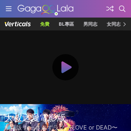
免費
BL專區
男同志
女同志
大叔之愛電影版
劇場版 おっさんずラブ 〜LOVE or DEAD〜