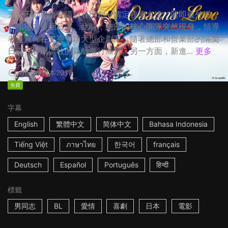
天空不動產魯蛇職員春田創一情定牧凌太後，隨即被外派，
一年後才重回日本。此時，總部的核心團隊突然現身，領導
者更宣佈在主導一項大型企劃案，隨著總部和營業部的隔閡
日深，春田與牧的距離漸行漸遠。另一方面，新進...
更多
1h53m
日本
2019
免費
字幕
English
繁體中文
简体中文
Bahasa Indonesia
Tiếng Việt
ภาษาไทย
한국어
français
Deutsch
Español
Português
हिन्दी
標籤
男同志
BL
愛情
喜劇
日本
電影