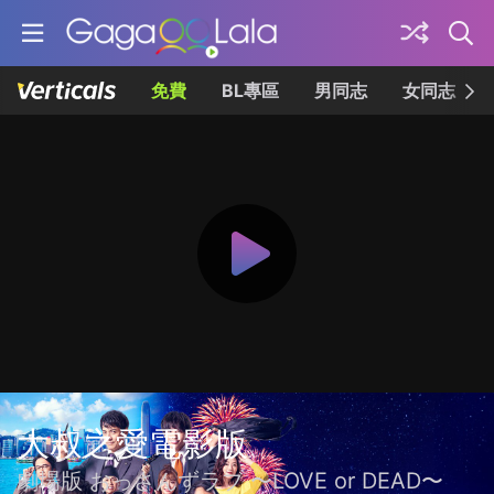
免費
BL專區
男同志
女同志
大叔之愛電影版
劇場版 おっさんずラブ 〜LOVE or DEAD〜