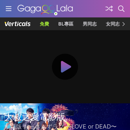
免費
BL專區
男同志
女同志
大叔之愛電影版
劇場版 おっさんずラブ 〜LOVE or DEAD〜