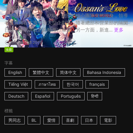
天空不動產魯蛇職員春田創一情定牧凌太後，隨即被外派，
一年後才重回日本。此時，總部的核心團隊突然現身，領導
者更宣佈在主導一項大型企劃案，隨著總部和營業部的隔閡
日深，春田與牧的距離漸行漸遠。另一方面，新進...
更多
1h53m
日本
2019
免費
字幕
English
繁體中文
简体中文
Bahasa Indonesia
Tiếng Việt
ภาษาไทย
한국어
français
Deutsch
Español
Português
हिन्दी
標籤
男同志
BL
愛情
喜劇
日本
電影