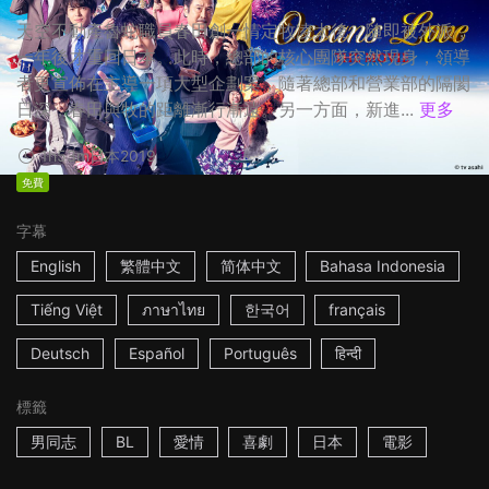
天空不動產魯蛇職員春田創一情定牧凌太後，隨即被外派，
一年後才重回日本。此時，總部的核心團隊突然現身，領導
者更宣佈在主導一項大型企劃案，隨著總部和營業部的隔閡
日深，春田與牧的距離漸行漸遠。另一方面，新進...
更多
1h53m
日本
2019
免費
字幕
English
繁體中文
简体中文
Bahasa Indonesia
Tiếng Việt
ภาษาไทย
한국어
français
Deutsch
Español
Português
हिन्दी
標籤
男同志
BL
愛情
喜劇
日本
電影