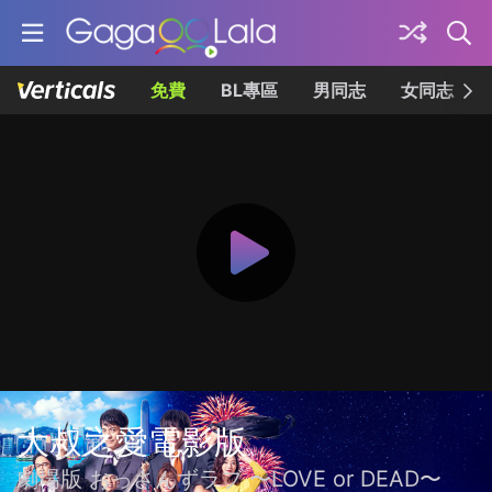
免費
BL專區
男同志
女同志
大叔之愛電影版
劇場版 おっさんずラブ 〜LOVE or DEAD〜