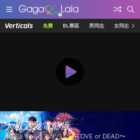
免費
BL專區
男同志
女同志
大叔之愛電影版
劇場版 おっさんずラブ 〜LOVE or DEAD〜