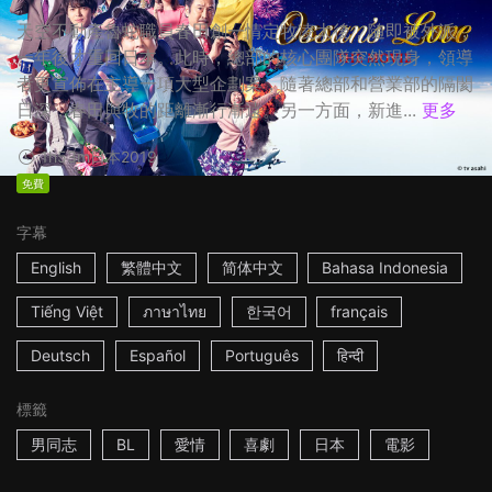
天空不動產魯蛇職員春田創一情定牧凌太後，隨即被外派，
一年後才重回日本。此時，總部的核心團隊突然現身，領導
者更宣佈在主導一項大型企劃案，隨著總部和營業部的隔閡
日深，春田與牧的距離漸行漸遠。另一方面，新進...
更多
1h53m
日本
2019
免費
字幕
English
繁體中文
简体中文
Bahasa Indonesia
Tiếng Việt
ภาษาไทย
한국어
français
Deutsch
Español
Português
हिन्दी
標籤
男同志
BL
愛情
喜劇
日本
電影