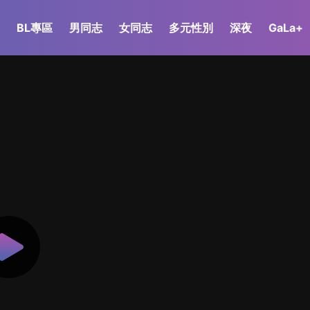
BL專區
男同志
女同志
多元性別
深夜
GaLa+