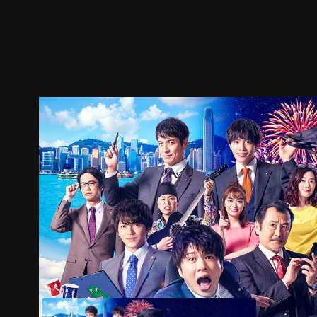
預告
劇照
推薦影片
劇情介紹