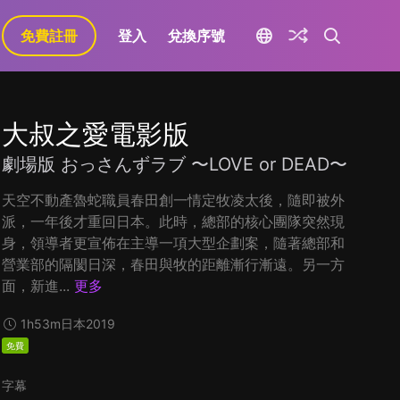
免費註冊
登入
兌換序號
大叔之愛電影版
劇場版 おっさんずラブ 〜LOVE or DEAD〜
天空不動產魯蛇職員春田創一情定牧凌太後，隨即被外
派，一年後才重回日本。此時，總部的核心團隊突然現
身，領導者更宣佈在主導一項大型企劃案，隨著總部和
營業部的隔閡日深，春田與牧的距離漸行漸遠。另一方
面，新進...
更多
1h53m
日本
2019
免費
字幕