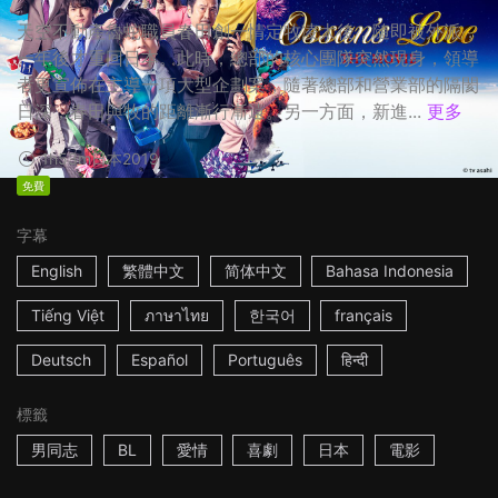
天空不動產魯蛇職員春田創一情定牧凌太後，隨即被外派，
一年後才重回日本。此時，總部的核心團隊突然現身，領導
者更宣佈在主導一項大型企劃案，隨著總部和營業部的隔閡
日深，春田與牧的距離漸行漸遠。另一方面，新進...
更多
1h53m
日本
2019
免費
字幕
English
繁體中文
简体中文
Bahasa Indonesia
Tiếng Việt
ภาษาไทย
한국어
français
Deutsch
Español
Português
हिन्दी
標籤
男同志
BL
愛情
喜劇
日本
電影