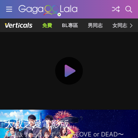
免費
BL專區
男同志
女同志
大叔之愛電影版
劇場版 おっさんずラブ 〜LOVE or DEAD〜