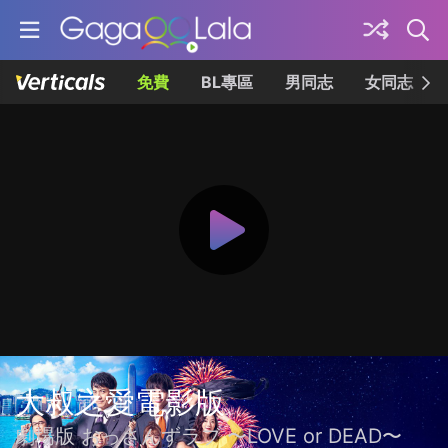
免費
BL專區
男同志
女同志
大叔之愛電影版
劇場版 おっさんずラブ 〜LOVE or DEAD〜