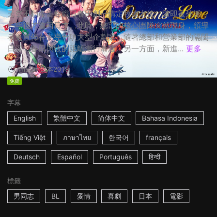
天空不動產魯蛇職員春田創一情定牧凌太後，隨即被外派，
一年後才重回日本。此時，總部的核心團隊突然現身，領導
者更宣佈在主導一項大型企劃案，隨著總部和營業部的隔閡
日深，春田與牧的距離漸行漸遠。另一方面，新進...
更多
1h53m
日本
2019
免費
字幕
English
繁體中文
简体中文
Bahasa Indonesia
Tiếng Việt
ภาษาไทย
한국어
français
Deutsch
Español
Português
हिन्दी
標籤
男同志
BL
愛情
喜劇
日本
電影