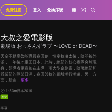
免費註冊
登入
兌換序號
大叔之愛電影版
劇場版 おっさんずラブ 〜LOVE or DEAD〜
天空不動產魯蛇職員春田創一情定牧凌太後，隨即被外
派，一年後才重回日本。此時，總部的核心團隊突然現
身，領導者更宣佈在主導一項大型企劃案，隨著總部和
營業部的隔閡日深，春田與牧的距離漸行漸遠。另一方
面，新進...
更多
1h53m
日本
2019
免費
字幕