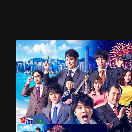
預告
劇照
推薦影片
劇情介紹