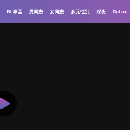
BL專區
男同志
女同志
多元性別
深夜
GaLa+