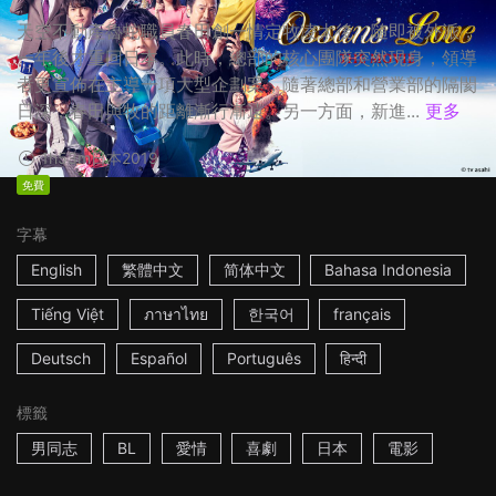
天空不動產魯蛇職員春田創一情定牧凌太後，隨即被外派，
一年後才重回日本。此時，總部的核心團隊突然現身，領導
者更宣佈在主導一項大型企劃案，隨著總部和營業部的隔閡
日深，春田與牧的距離漸行漸遠。另一方面，新進...
更多
1h53m
日本
2019
免費
字幕
English
繁體中文
简体中文
Bahasa Indonesia
Tiếng Việt
ภาษาไทย
한국어
français
Deutsch
Español
Português
हिन्दी
標籤
男同志
BL
愛情
喜劇
日本
電影