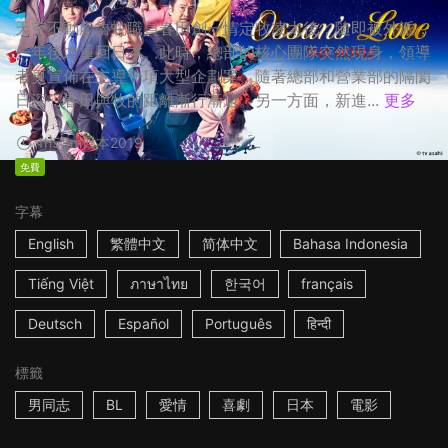
天空不動產魯蛇職員春田創一情定牧凌太後，隨即被外派，
一年後才重回日本。此時，總部的核心團隊突然現身，領導
者更宣佈在主導一項大型企劃案，隨著總部和營業部的隔閡
日深，春田與牧的距離漸行漸遠。另一方面，新進...
更多
1h53m
日本
2019
免費
字幕
English
繁體中文
简体中文
Bahasa Indonesia
Tiếng Việt
ภาษาไทย
한국어
français
Deutsch
Español
Português
हिन्दी
標籤
男同志
BL
愛情
喜劇
日本
電影