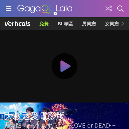
免費
BL專區
男同志
女同志
大叔之愛電影版
劇場版 おっさんずラブ 〜LOVE or DEAD〜