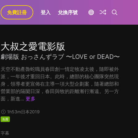
免費註冊
登入
兌換序號
大叔之愛電影版
劇場版 おっさんずラブ 〜LOVE or DEAD〜
天空不動產魯蛇職員春田創一情定牧凌太後，隨即被外
派，一年後才重回日本。此時，總部的核心團隊突然現
身，領導者更宣佈在主導一項大型企劃案，隨著總部和
營業部的隔閡日深，春田與牧的距離漸行漸遠。另一方
面，新進...
更多
1h53m
日本
2019
免費
字幕