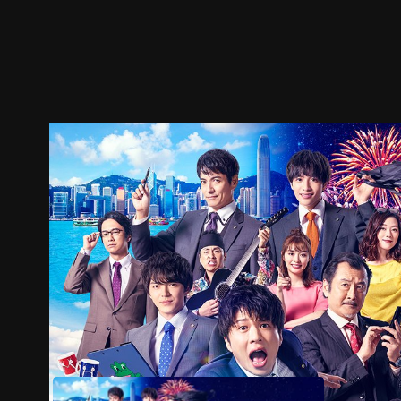
預告
劇照
推薦影片
劇情介紹