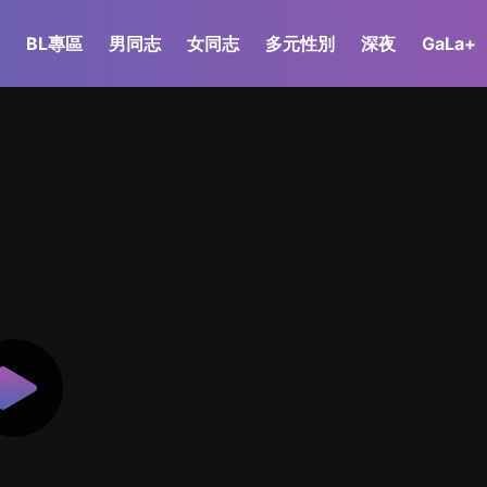
BL專區
男同志
女同志
多元性別
深夜
GaLa+