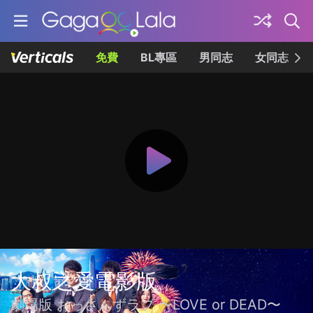
免費
BL專區
男同志
女同志
大叔之愛電影版
劇場版 おっさんずラブ 〜LOVE or DEAD〜