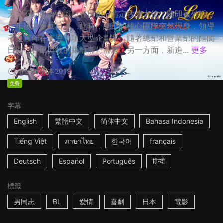
天空不動產魯蛇職員春田創一情定牧凌太後，隨即被外派，
一年後才重回日本。此時，總部的核心團隊突然現身，領導
者更宣佈在主導一項大型企劃案，隨著總部和營業部的隔閡
日深，春田與牧的距離漸行漸遠。另一方面，新進...
更多
1h53m
日本
2019
免費
字幕
English
繁體中文
简体中文
Bahasa Indonesia
Tiếng Việt
ภาษาไทย
한국어
français
Deutsch
Español
Português
हिन्दी
標籤
男同志
BL
愛情
喜劇
日本
電影