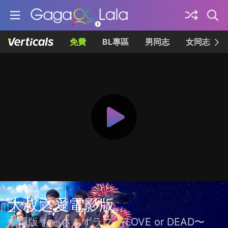
免費
BL專區
男同志
女同志
大叔之愛電影版
劇場版 おっさんずラブ 〜LOVE or DEAD〜