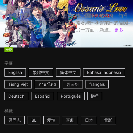
天空不動產魯蛇職員春田創一情定牧凌太後，隨即被外派，
一年後才重回日本。此時，總部的核心團隊突然現身，領導
者更宣佈在主導一項大型企劃案，隨著總部和營業部的隔閡
日深，春田與牧的距離漸行漸遠。另一方面，新進...
更多
1h53m
日本
2019
免費
字幕
English
繁體中文
简体中文
Bahasa Indonesia
Tiếng Việt
ภาษาไทย
한국어
français
Deutsch
Español
Português
हिन्दी
標籤
男同志
BL
愛情
喜劇
日本
電影