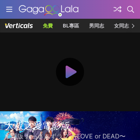
免費
BL專區
男同志
女同志
大叔之愛電影版
劇場版 おっさんずラブ 〜LOVE or DEAD〜