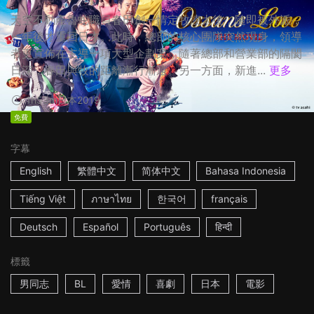
天空不動產魯蛇職員春田創一情定牧凌太後，隨即被外派，
一年後才重回日本。此時，總部的核心團隊突然現身，領導
者更宣佈在主導一項大型企劃案，隨著總部和營業部的隔閡
日深，春田與牧的距離漸行漸遠。另一方面，新進...
更多
1h53m
日本
2019
免費
字幕
English
繁體中文
简体中文
Bahasa Indonesia
Tiếng Việt
ภาษาไทย
한국어
français
Deutsch
Español
Português
हिन्दी
標籤
男同志
BL
愛情
喜劇
日本
電影