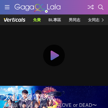
免費
BL專區
男同志
女同志
大叔之愛電影版
劇場版 おっさんずラブ 〜LOVE or DEAD〜