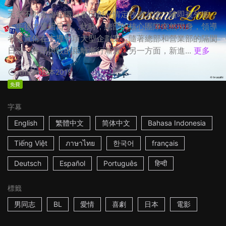
天空不動產魯蛇職員春田創一情定牧凌太後，隨即被外派，
一年後才重回日本。此時，總部的核心團隊突然現身，領導
者更宣佈在主導一項大型企劃案，隨著總部和營業部的隔閡
日深，春田與牧的距離漸行漸遠。另一方面，新進...
更多
1h53m
日本
2019
免費
字幕
English
繁體中文
简体中文
Bahasa Indonesia
Tiếng Việt
ภาษาไทย
한국어
français
Deutsch
Español
Português
हिन्दी
標籤
男同志
BL
愛情
喜劇
日本
電影