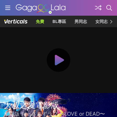
免費
BL專區
男同志
女同志
大叔之愛電影版
劇場版 おっさんずラブ 〜LOVE or DEAD〜