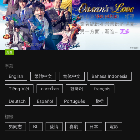
天空不動產魯蛇職員春田創一情定牧凌太後，隨即被外派，
一年後才重回日本。此時，總部的核心團隊突然現身，領導
者更宣佈在主導一項大型企劃案，隨著總部和營業部的隔閡
日深，春田與牧的距離漸行漸遠。另一方面，新進...
更多
1h53m
日本
2019
免費
字幕
English
繁體中文
简体中文
Bahasa Indonesia
Tiếng Việt
ภาษาไทย
한국어
français
Deutsch
Español
Português
हिन्दी
標籤
男同志
BL
愛情
喜劇
日本
電影