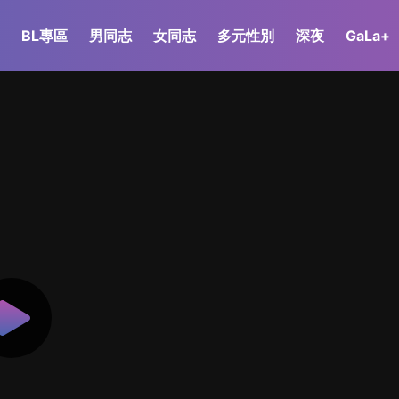
BL專區
男同志
女同志
多元性別
深夜
GaLa+