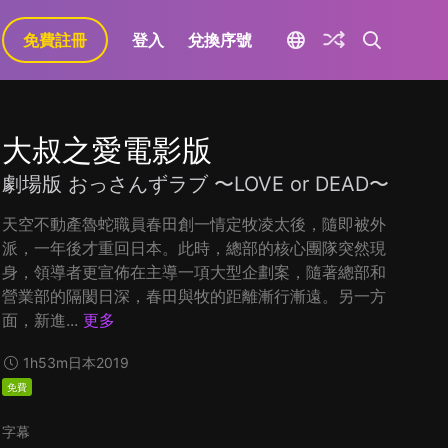
免費註冊
登入
兌換序號
大叔之愛電影版
劇場版 おっさんずラブ 〜LOVE or DEAD〜
天空不動產魯蛇職員春田創一情定牧凌太後，隨即被外
派，一年後才重回日本。此時，總部的核心團隊突然現
身，領導者更宣佈在主導一項大型企劃案，隨著總部和
營業部的隔閡日深，春田與牧的距離漸行漸遠。另一方
面，新進...
更多
1h53m
日本
2019
免費
字幕