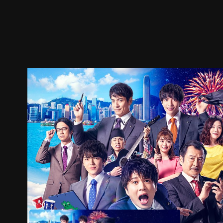
預告
劇照
推薦影片
劇情介紹